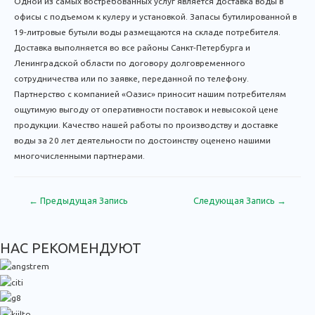
Одной из самых востребованных услуг является доставка воды в
офисы с подъемом к кулеру и установкой. Запасы бутилированной в
19-литровые бутыли воды размещаются на складе потребителя.
Доставка выполняется во все районы Санкт-Петербурга и
Ленинградской области по договору долговременного
сотрудничества или по заявке, переданной по телефону.
Партнерство с компанией «Оазис» приносит нашим потребителям
ощутимую выгоду от оперативности поставок и невысокой цене
продукции. Качество нашей работы по производству и доставке
воды за 20 лет деятельности по достоинству оценено нашими
многочисленными партнерами.
Навигация
←
Предыдущая Запись
Следующая Запись
→
по
записям
НАС РЕКОМЕНДУЮТ