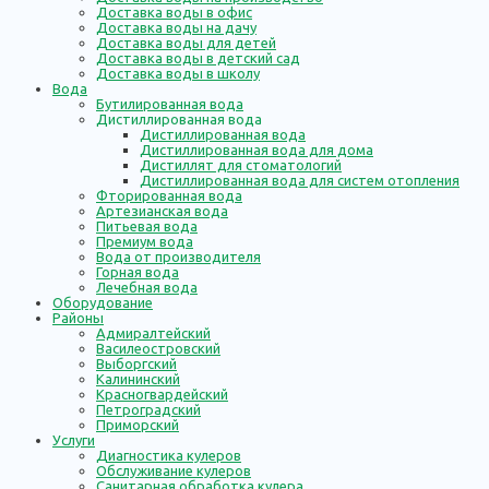
Доставка воды в офис
Доставка воды на дачу
Доставка воды для детей
Доставка воды в детский сад
Доставка воды в школу
Вода
Бутилированная вода
Дистиллированная вода
Дистиллированная вода
Дистиллированная вода для дома
Дистиллят для стоматологий
Дистиллированная вода для систем отопления
Фторированная вода
Артезианская вода
Питьевая вода
Премиум вода
Вода от производителя
Горная вода
Лечебная вода
Оборудование
Районы
Адмиралтейский
Василеостровский
Выборгский
Калининский
Красногвардейский
Петроградский
Приморский
Услуги
Диагностика кулеров
Обслуживание кулеров
Санитарная обработка кулера