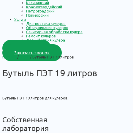
Калининский
Красногвардейский
Петроградский
Приморский
Услуги
Диагностика кулеров
Обслуживание кулеров
Санитарная обработка кулера
Ремонт кулеров
Дезинфекция кулера
0
₽
Корзина
Заказать звонок
Главная
/
Вода
/ Бутыль ПЭТ 19 литров
Бутыль ПЭТ 19 литров
Бутыль ПЭТ 19 литров для кулеров.
Собственная
лаборатория